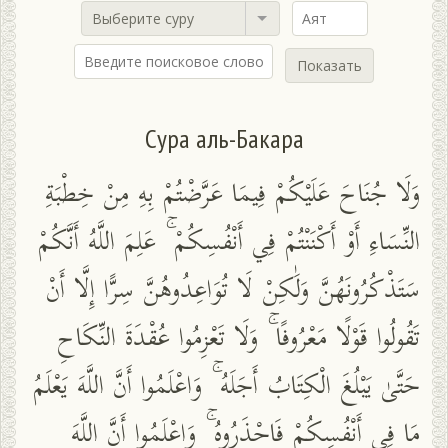
Выберите суру
Показать
Сура аль-Бакара
وَلَا جُنَاحَ عَلَيْكُمْ فِيمَا عَرَّضْتُمْ بِهِ مِنْ خِطْبَةِ
النِّسَاءِ أَوْ أَكْنَنْتُمْ فِي أَنْفُسِكُمْ ۚ عَلِمَ اللَّهُ أَنَّكُمْ
سَتَذْكُرُونَهُنَّ وَلَٰكِنْ لَا تُوَاعِدُوهُنَّ سِرًّا إِلَّا أَنْ
تَقُولُوا قَوْلًا مَعْرُوفًا ۚ وَلَا تَعْزِمُوا عُقْدَةَ النِّكَاحِ
حَتَّىٰ يَبْلُغَ الْكِتَابُ أَجَلَهُ ۚ وَاعْلَمُوا أَنَّ اللَّهَ يَعْلَمُ
مَا فِي أَنْفُسِكُمْ فَاحْذَرُوهُ ۚ وَاعْلَمُوا أَنَّ اللَّهَ