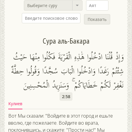
Выберите суру
Показать
Сура аль-Бакара
وَإِذْ قُلْنَا ادْخُلُوا هَٰذِهِ الْقَرْيَةَ فَكُلُوا مِنْهَا حَيْثُ
شِئْتُمْ رَغَدًا وَادْخُلُوا الْبَابَ سُجَّدًا وَقُولُوا حِطَّةٌ
نَغْفِرْ لَكُمْ خَطَايَاكُمْ ۚ وَسَنَزِيدُ الْمُحْسِنِينَ
2:58
Кулиев
Вот Мы сказали: "Войдите в этот город и ешьте
вволю, где пожелаете. Войдите во врата,
поклонившись, и скажите: "Прости нас!" Мы