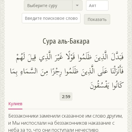
Выберите суру
Показать
Сура аль-Бакара
فَبَدَّلَ الَّذِينَ ظَلَمُوا قَوْلًا غَيْرَ الَّذِي قِيلَ لَهُمْ
فَأَنْزَلْنَا عَلَى الَّذِينَ ظَلَمُوا رِجْزًا مِنَ السَّمَاءِ بِمَا
كَانُوا يَفْسُقُونَ
2:59
Кулиев
Беззаконники заменили сказанное им слово другим,
и Мы ниспослали на беззаконников наказание с
неба за то, что они поступали нечестиво.