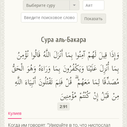
Выберите суру
Показать
Сура аль-Бакара
وَإِذَا قِيلَ لَهُمْ آمِنُوا بِمَا أَنْزَلَ اللَّهُ قَالُوا نُؤْمِنُ
بِمَا أُنْزِلَ عَلَيْنَا وَيَكْفُرُونَ بِمَا وَرَاءَهُ وَهُوَ الْحَقُّ
مُصَدِّقًا لِمَا مَعَهُمْ ۗ قُلْ فَلِمَ تَقْتُلُونَ أَنْبِيَاءَ اللَّهِ
مِنْ قَبْلُ إِنْ كُنْتُمْ مُؤْمِنِينَ
2:91
Кулиев
Когда им говорят: "Уверуйте в то, что ниспослал