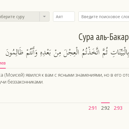
берите суру
Сура аль-Бакар
بَيِّنَاتِ ثُمَّ اتَّخَذْتُمُ الْعِجْلَ مِنْ بَعْدِهِ وَأَنْتُمْ ظَالِمُونَ
иев
а (Моисей) явился к вам с ясными знамениями, но в его отс
учи беззаконниками.
2:91
2:92
2:93