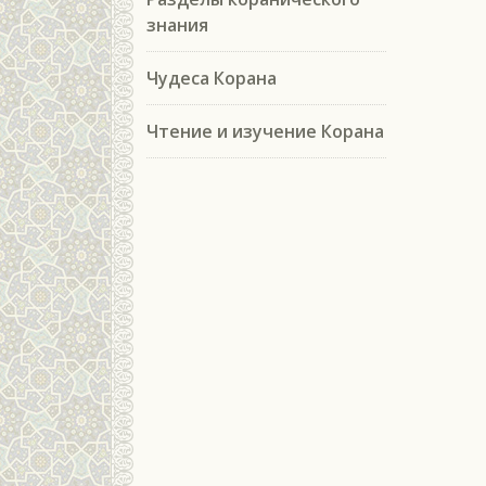
знания
Чудеса Корана
Чтение и изучение Корана