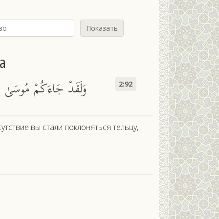
Показать
а
وَلَقَدْ جَاءَكُمْ مُوسَىٰ بِالْ
2:92
утствие вы стали поклоняться тельцу,