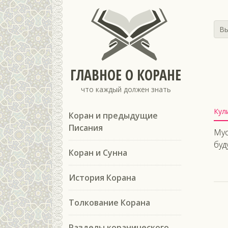
Вы
ГЛАВНОЕ О КОРАНЕ
что каждый должен знать
Кул
Коран и предыдущие
Писания
Мус
буд
Коран и Сунна
История Корана
Толкование Корана
Разделы коранического