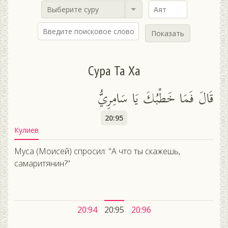
Выберите суру
Показать
Сура Та Ха
قَالَ فَمَا خَطْبُكَ يَا سَامِرِيُّ
20:95
Кулиев
Муса (Моисей) спросил: "А что ты скажешь,
самаритянин?"
20:94
20:95
20:96