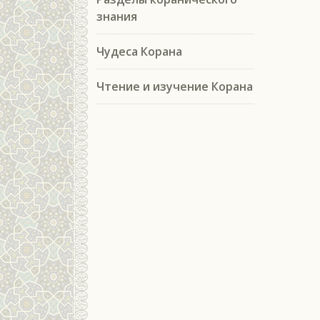
знания
Чудеса Корана
Чтение и изучение Корана