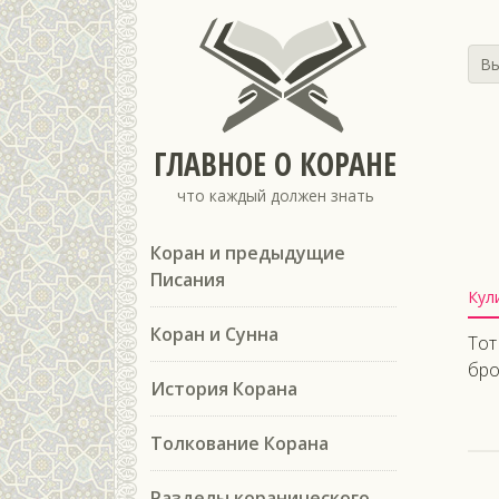
Вы
ГЛАВНОЕ О КОРАНЕ
что каждый должен знать
Коран и предыдущие
Писания
Кул
Коран и Сунна
Тот
бро
История Корана
Толкование Корана
Разделы коранического