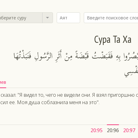
берите суру
Сура Та Ха
صُرُوا بِهِ فَقَبَضْتُ قَبْضَةً مِنْ أَثَرِ الرَّسُولِ فَنَبَذْتُهَا
َفْسِي
иев
 сказал: "Я видел то, чего не видели они. Я взял пригоршню
сил ее. Моя душа соблазнила меня на это".
20:95
20:96
20:97