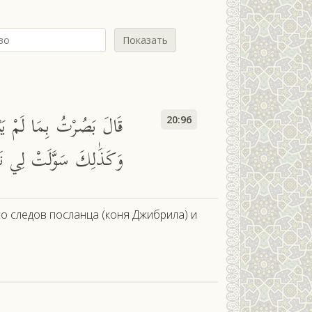
Показать
قَالَ بَصُرْتُ بِمَا لَمْ يَبْ
20:96
وَكَذَٰلِكَ سَوَّلَتْ لِي ن
 со следов посланца (коня Джибрила) и