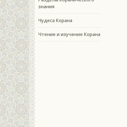
знания
Чудеса Корана
Чтение и изучение Корана