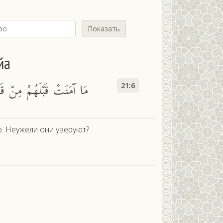
Показать
йа
مَا آمَنَتْ قَبْلَهُمْ مِنْ قَرْي
21:6
о. Неужели они уверуют?