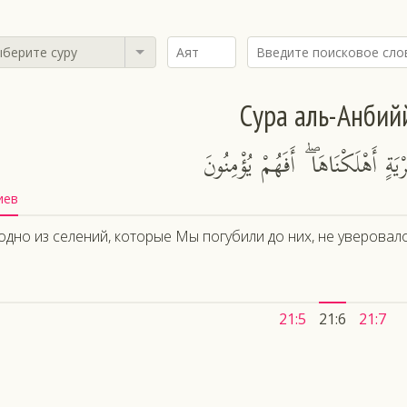
берите суру
Сура аль-Анбий
َةٍ أَهْلَكْنَاهَا ۖ أَفَهُمْ يُؤْمِنُونَ
иев
одно из селений, которые Мы погубили до них, не уверовал
21:5
21:6
21:7