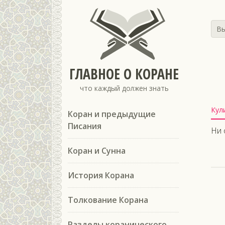
Вы
ГЛАВНОЕ О КОРАНЕ
что каждый должен знать
Кул
Коран и предыдущие
Писания
Ни 
Коран и Сунна
История Корана
Толкование Корана
Разделы коранического