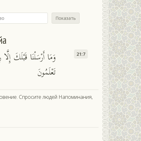
Показать
йа
وَمَا أَرْسَلْنَا قَبْلَكَ إِلَّا
21:7
تَعْلَمُونَ
ровение. Спросите людей Напоминания,