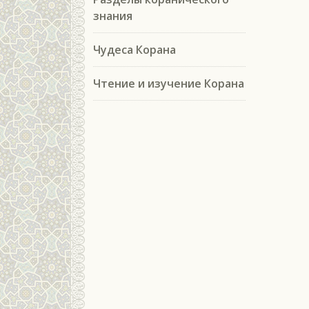
знания
Чудеса Корана
Чтение и изучение Корана