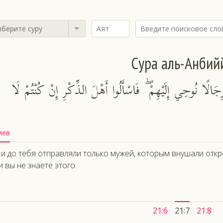
берите суру
Сура аль-Анбий
 رِجَالًا نُوحِي إِلَيْهِمْ ۖ فَاسْأَلُوا أَهْلَ الذِّكْرِ إِنْ كُنْتُمْ لَا
иев
и до тебя отправляли только мужей, которым внушали отк
и вы не знаете этого.
21:6
21:7
21:8