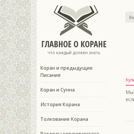
Вы
ГЛАВНОЕ О КОРАНЕ
что каждый должен знать
Коран и предыдущие
Писания
Кул
Коран и Сунна
Мы 
есл
История Корана
Толкование Корана
Разделы коранического