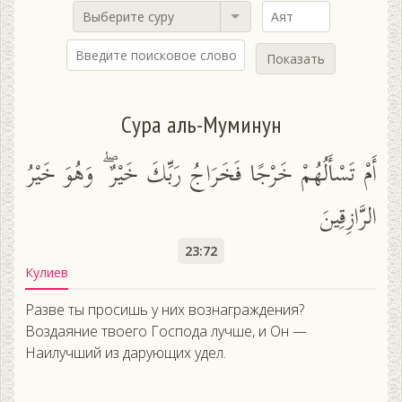
Выберите суру
Показать
Сура аль-Муминун
أَمْ تَسْأَلُهُمْ خَرْجًا فَخَرَاجُ رَبِّكَ خَيْرٌ ۖ وَهُوَ خَيْرُ
الرَّازِقِينَ
23:72
Кулиев
Разве ты просишь у них вознаграждения?
Воздаяние твоего Господа лучше, и Он —
Наилучший из дарующих удел.