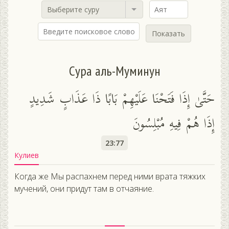
Выберите суру
Показать
Сура аль-Муминун
حَتَّىٰ إِذَا فَتَحْنَا عَلَيْهِمْ بَابًا ذَا عَذَابٍ شَدِيدٍ
إِذَا هُمْ فِيهِ مُبْلِسُونَ
23:77
Кулиев
Когда же Мы распахнем перед ними врата тяжких
мучений, они придут там в отчаяние.