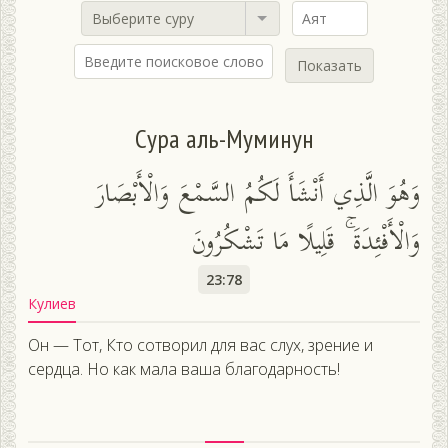
Выберите суру
Показать
Сура аль-Муминун
وَهُوَ الَّذِي أَنْشَأَ لَكُمُ السَّمْعَ وَالْأَبْصَارَ
وَالْأَفْئِدَةَ ۚ قَلِيلًا مَا تَشْكُرُونَ
23:78
Кулиев
Он — Тот, Кто сотворил для вас слух, зрение и
сердца. Но как мала ваша благодарность!