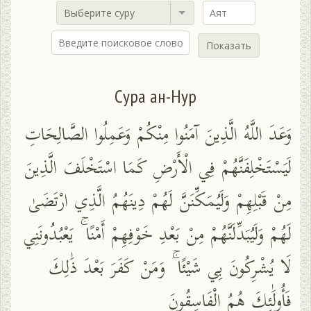
Выберите суру
Показать
Сура ан-Нур
وَعَدَ اللَّهُ الَّذِينَ آمَنُوا مِنْكُمْ وَعَمِلُوا الصَّالِحَاتِ
لَيَسْتَخْلِفَنَّهُمْ فِي الْأَرْضِ كَمَا اسْتَخْلَفَ الَّذِينَ
مِنْ قَبْلِهِمْ وَلَيُمَكِّنَنَّ لَهُمْ دِينَهُمُ الَّذِي ارْتَضَىٰ
لَهُمْ وَلَيُبَدِّلَنَّهُمْ مِنْ بَعْدِ خَوْفِهِمْ أَمْنًا ۚ يَعْبُدُونَنِي
لَا يُشْرِكُونَ بِي شَيْئًا ۚ وَمَنْ كَفَرَ بَعْدَ ذَٰلِكَ
فَأُولَٰئِكَ هُمُ الْفَاسِقُونَ