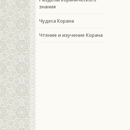
знания
Чудеса Корана
Чтение и изучение Корана