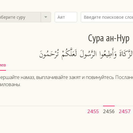
берите суру
Сура ан-Нур
لزَّكَاةَ وَأَطِيعُوا الرَّسُولَ لَعَلَّكُمْ تُرْحَمُونَ
иев
ершайте намаз, выплачивайте закят и повинуйтесь Посланн
илованы.
24:55
24:56
24:57