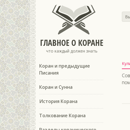
Вы
ГЛАВНОЕ О КОРАНЕ
что каждый должен знать
Кул
Коран и предыдущие
Писания
Сов
пом
Коран и Сунна
История Корана
Толкование Корана
Разделы коранического