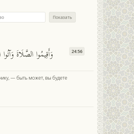
Показать
وَأَقِيمُوا الصَّلَاةَ وَآتُوا ا
24:56
ику, — быть может, вы будете