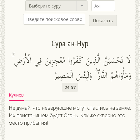
Выберите суру
Показать
Сура ан-Нур
لَا تَحْسَبَنَّ الَّذِينَ كَفَرُوا مُعْجِزِينَ فِي الْأَرْضِ ۚ
وَمَأْوَاهُمُ النَّارُ ۖ وَلَبِئْسَ الْمَصِيرُ
24:57
Кулиев
Не думай, что неверующие могут спастись на земле.
Их пристанищем будет Огонь. Как же скверно это
место прибытия!