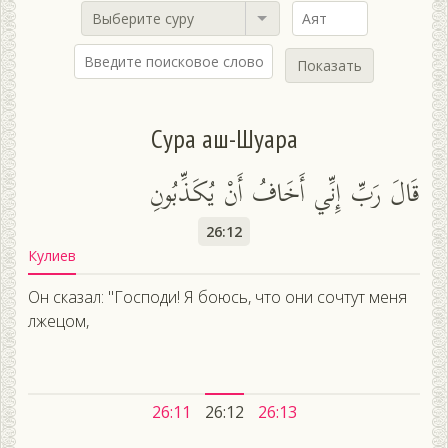
Выберите суру
Показать
Сура аш-Шуара
قَالَ رَبِّ إِنِّي أَخَافُ أَنْ يُكَذِّبُونِ
26:12
Кулиев
Он сказал: "Господи! Я боюсь, что они сочтут меня
лжецом,
26:11
26:12
26:13