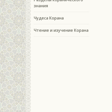
знания
Чудеса Корана
Чтение и изучение Корана