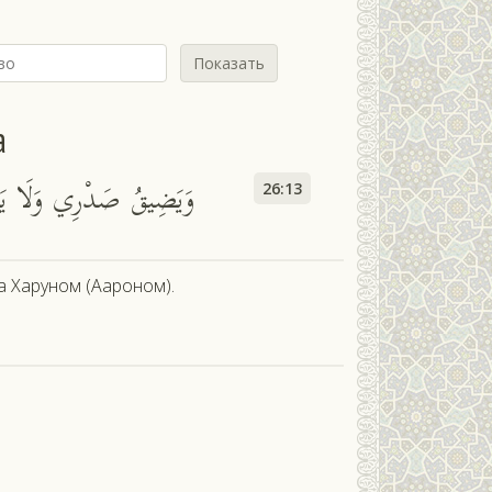
Показать
а
وَيَضِيقُ صَدْرِي وَلَا يَنْط
26:13
а Харуном (Аароном).