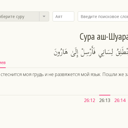
берите суру
Сура аш-Шуар
َلِقُ لِسَانِي فَأَرْسِلْ إِلَىٰ هَارُونَ
иев
 стеснится моя грудь и не развяжется мой язык. Пошли же з
26:12
26:13
26:14