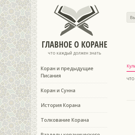
Вы
ГЛАВНОЕ О КОРАНЕ
что каждый должен знать
Кул
Коран и предыдущие
Писания
что
Коран и Сунна
История Корана
Толкование Корана
Разделы коранического