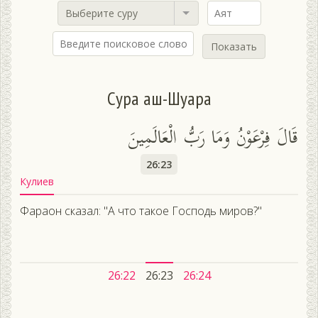
Выберите суру
Показать
Сура аш-Шуара
قَالَ فِرْعَوْنُ وَمَا رَبُّ الْعَالَمِينَ
26:23
Кулиев
Фараон сказал: "А что такое Господь миров?"
26:22
26:23
26:24