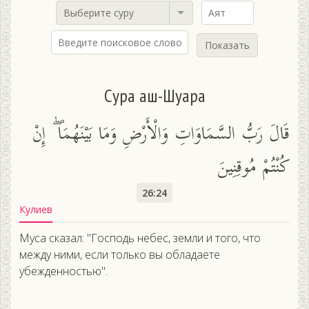
Выберите суру
Показать
Сура аш-Шуара
قَالَ رَبُّ السَّمَاوَاتِ وَالْأَرْضِ وَمَا بَيْنَهُمَا ۖ إِنْ
كُنْتُمْ مُوقِنِينَ
26:24
Кулиев
Муса сказал: "Господь небес, земли и того, что
между ними, если только вы обладаете
убежденностью".