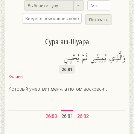
Выберите суру
Показать
Сура аш-Шуара
وَالَّذِي يُمِيتُنِي ثُمَّ يُحْيِينِ
26:81
Кулиев
Который умертвит меня, а потом воскресит,
26:80
26:81
26:82