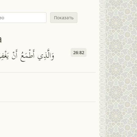
Показать
а
وَالَّذِي أَطْمَعُ أَنْ يَغْفِ
26:82