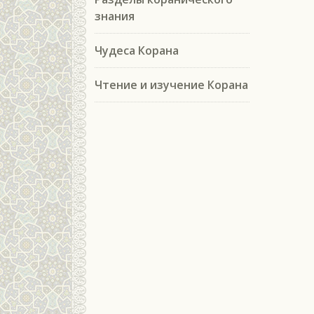
знания
Чудеса Корана
Чтение и изучение Корана