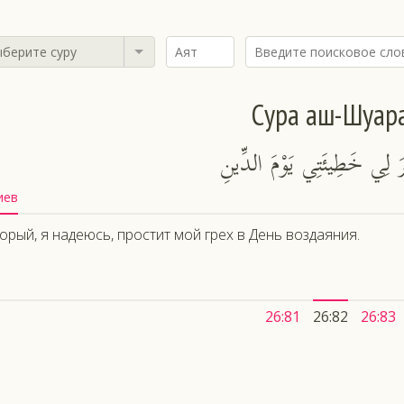
берите суру
Сура аш-Шуар
رَ لِي خَطِيئَتِي يَوْمَ الدِّينِ
иев
орый, я надеюсь, простит мой грех в День воздаяния.
26:81
26:82
26:83