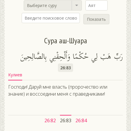
Выберите суру
Показать
Сура аш-Шуара
رَبِّ هَبْ لِي حُكْمًا وَأَلْحِقْنِي بِالصَّالِحِينَ
26:83
Кулиев
Господи! Даруй мне власть (пророчество или
знание) и воссоедини меня с праведниками!
26:82
26:83
26:84