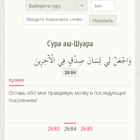
Выберите суру
Показать
Сура аш-Шуара
وَاجْعَلْ لِي لِسَانَ صِدْقٍ فِي الْآخِرِينَ
26:84
Кулиев
Оставь обо мне правдивую молву в последующих
поколениях!
26:83
26:84
26:85