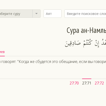
берите суру
Сура ан-Намл
َعْدُ إِنْ كُنْتُمْ صَادِقِينَ
иев
 говорят: "Когда же сбудется это обещание, если вы говори
27:70
27:71
27:72