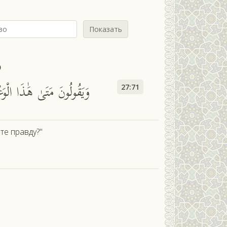
Показать
ь
وَيَقُولُونَ مَتَىٰ هَٰذَا الْو
27:71
те правду?"