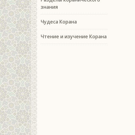
знания
Чудеса Корана
Чтение и изучение Корана