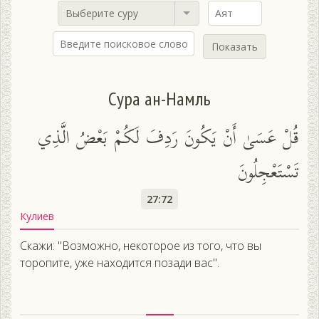
Выберите суру
Показать
Сура ан-Намль
قُلْ عَسَىٰ أَنْ يَكُونَ رَدِفَ لَكُمْ بَعْضُ الَّذِي
تَسْتَعْجِلُونَ
27:72
Кулиев
Скажи: "Возможно, некоторое из того, что вы
торопите, уже находится позади вас".