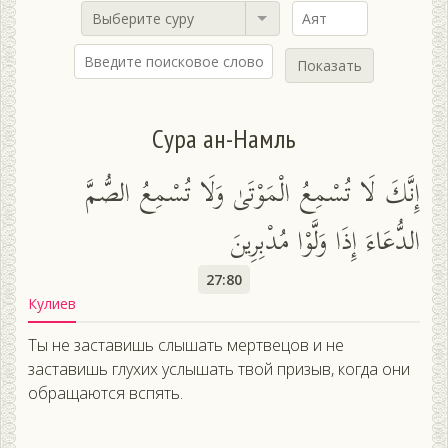
Выберите суру
Показать
Сура ан-Намль
إِنَّكَ لَا تُسْمِعُ الْمَوْتَىٰ وَلَا تُسْمِعُ الصُّمَّ
الدُّعَاءَ إِذَا وَلَّوْا مُدْبِرِينَ
27:80
Кулиев
Ты не заставишь слышать мертвецов и не
заставишь глухих услышать твой призыв, когда они
обращаются вспять.