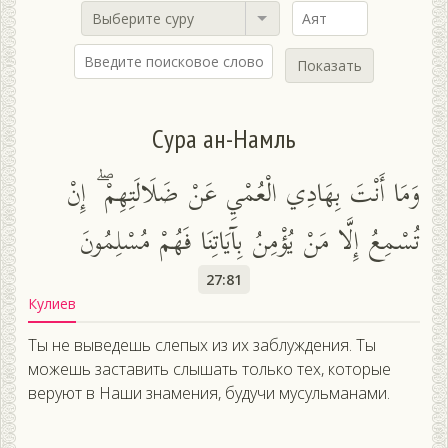
Выберите суру
Показать
Сура ан-Намль
وَمَا أَنْتَ بِهَادِي الْعُمْيِ عَنْ ضَلَالَتِهِمْ ۖ إِنْ
تُسْمِعُ إِلَّا مَنْ يُؤْمِنُ بِآيَاتِنَا فَهُمْ مُسْلِمُونَ
27:81
Кулиев
Ты не выведешь слепых из их заблуждения. Ты
можешь заставить слышать только тех, которые
веруют в Наши знамения, будучи мусульманами.