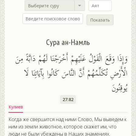
Выберите суру
Показать
Сура ан-Намль
وَإِذَا وَقَعَ الْقَوْلُ عَلَيْهِمْ أَخْرَجْنَا لَهُمْ دَابَّةً مِنَ
الْأَرْضِ تُكَلِّمُهُمْ أَنَّ النَّاسَ كَانُوا بِآيَاتِنَا لَا
يُوقِنُونَ
27:82
Кулиев
Когда же свершится над ними Слово, Мы выведем к
ним из земли животное, которое скажет им, что
люди не были убеждены в Наших знамениях.