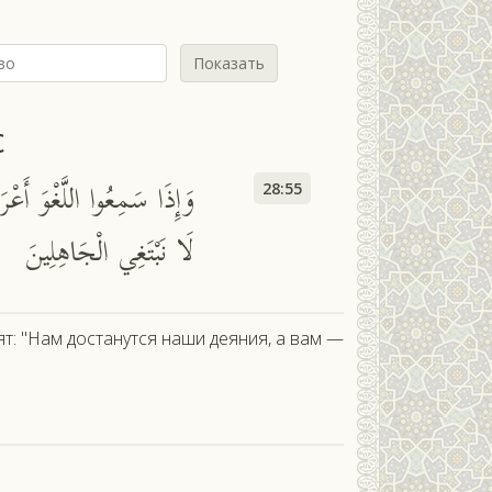
Показать
с
وَإِذَا سَمِعُوا اللَّغْوَ أَعْر
28:55
لَا نَبْتَغِي الْجَاهِلِينَ
т: "Нам достанутся наши деяния, а вам —