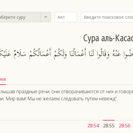
берите суру
Сура аль-Каса
َضُوا عَنْهُ وَقَالُوا لَنَا أَعْمَالُنَا وَلَكُمْ أَعْمَالُكُمْ سَلَامٌ عَلَيْك
иев
слышав праздные речи, они отворачиваются от них и говоря
и. Мир вам! Мы не желаем следовать путем невежд".
28:54
28:55
28:56