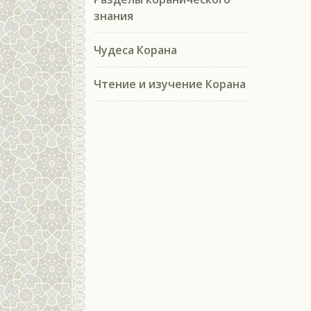
знания
Чудеса Корана
Чтение и изучение Корана