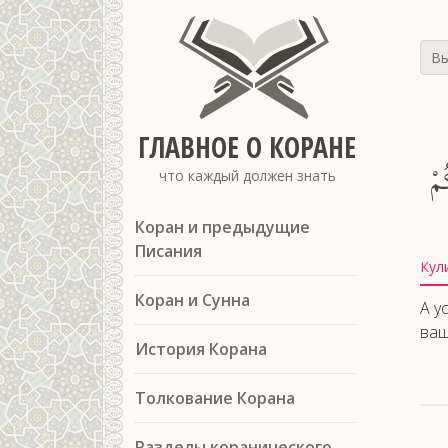
Вы
ГЛАВНОЕ О КОРАНЕ
ُمْ
что каждый должен знать
Коран и предыдущие
Писания
Кул
Коран и Сунна
А у
ваш
История Корана
Толкование Корана
Разделы коранического