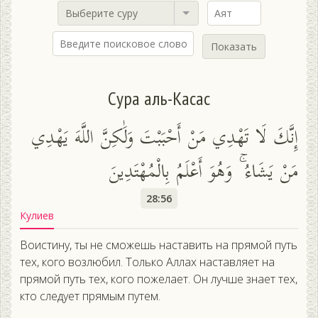
Выберите суру
Показать
Сура аль-Касас
إِنَّكَ لَا تَهْدِي مَنْ أَحْبَبْتَ وَلَٰكِنَّ اللَّهَ يَهْدِي
مَنْ يَشَاءُ ۚ وَهُوَ أَعْلَمُ بِالْمُهْتَدِينَ
28:56
Кулиев
Воистину, ты не сможешь наставить на прямой путь
тех, кого возлюбил. Только Аллах наставляет на
прямой путь тех, кого пожелает. Он лучше знает тех,
кто следует прямым путем.