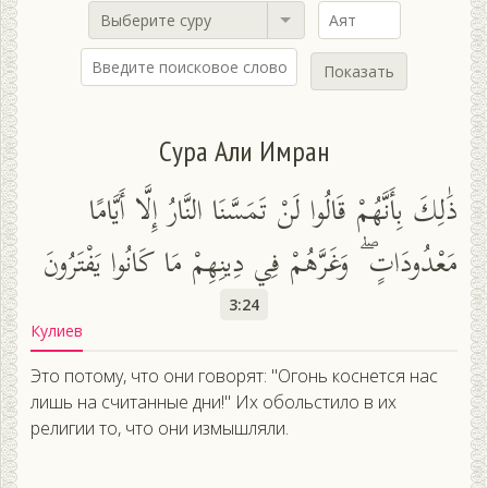
Выберите суру
Показать
Сура Али Имран
ذَٰلِكَ بِأَنَّهُمْ قَالُوا لَنْ تَمَسَّنَا النَّارُ إِلَّا أَيَّامًا
مَعْدُودَاتٍ ۖ وَغَرَّهُمْ فِي دِينِهِمْ مَا كَانُوا يَفْتَرُونَ
3:24
Кулиев
Это потому, что они говорят: "Огонь коснется нас
лишь на считанные дни!" Их обольстило в их
религии то, что они измышляли.