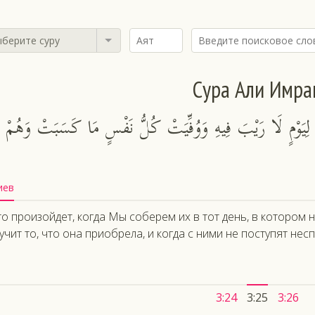
берите суру
Сура Али Имра
لِيَوْمٍ لَا رَيْبَ فِيهِ وَوُفِّيَتْ كُلُّ نَفْسٍ مَا كَسَبَتْ وَهُمْ ل
иев
то произойдет, когда Мы соберем их в тот день, в котором 
учит то, что она приобрела, и когда с ними не поступят нес
3:24
3:25
3:26