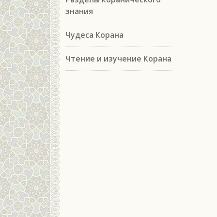
знания
Чудеса Корана
Чтение и изучение Корана