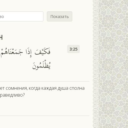
Показать
н
فَكَيْفَ إِذَا جَمَعْنَاهُمْ 
3:25
يُظْلَمُونَ
нет сомнения, когда каждая душа сполна
праведливо?