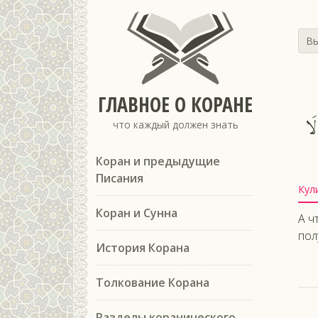
Вы
ГЛАВНОЕ О КОРАНЕ
َا
что каждый должен знать
Коран и предыдущие
Писания
Кул
Коран и Сунна
А ч
пол
История Корана
Толкование Корана
Разделы коранического