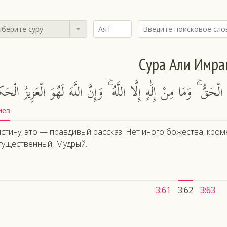
берите суру
Сура Али Имра
حَقُّ ۚ وَمَا مِنْ إِلَٰهٍ إِلَّا اللَّهُ ۚ وَإِنَّ اللَّهَ لَهُوَ الْعَزِيزُ الْحَك
иев
стину, это — правдивый рассказ. Нет иного божества, кроме
ущественный, Мудрый.
3:61
3:62
3:63