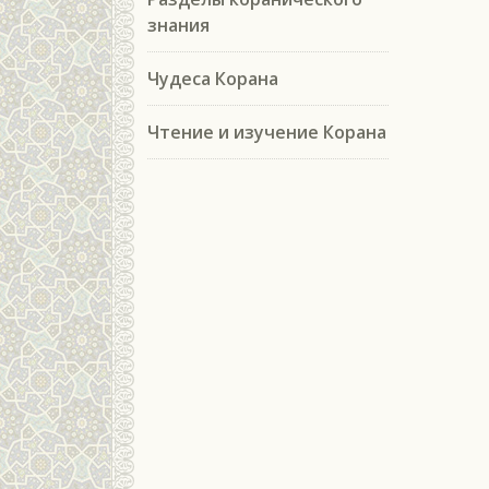
знания
Чудеса Корана
Чтение и изучение Корана