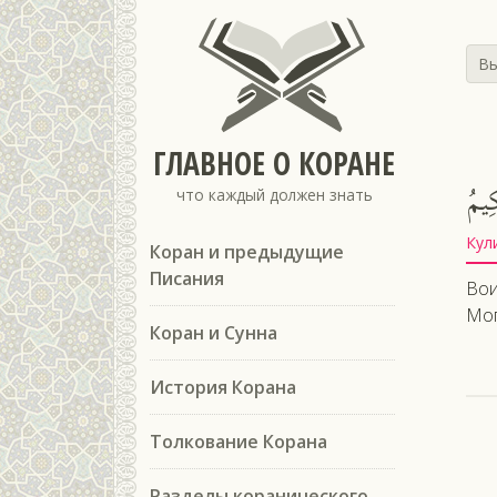
Вы
ГЛАВНОЕ О КОРАНЕ
ِيمُ
что каждый должен знать
Кул
Коран и предыдущие
Писания
Вои
Мог
Коран и Сунна
История Корана
Толкование Корана
Разделы коранического