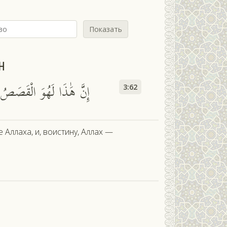
Показать
н
إِنَّ هَٰذَا لَهُوَ الْقَصَصُ الْ
3:62
 Аллаха, и, воистину, Аллах —