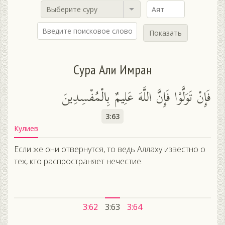
Выберите суру
Показать
Сура Али Имран
فَإِنْ تَوَلَّوْا فَإِنَّ اللَّهَ عَلِيمٌ بِالْمُفْسِدِينَ
3:63
Кулиев
Если же они отвернутся, то ведь Аллаху известно о
тех, кто распространяет нечестие.
3:62
3:63
3:64