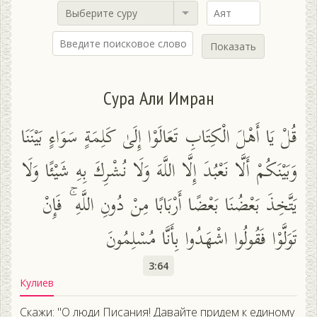
Выберите суру
Показать
Сура Али Имран
قُلْ يَا أَهْلَ الْكِتَابِ تَعَالَوْا إِلَىٰ كَلِمَةٍ سَوَاءٍ بَيْنَنَا
وَبَيْنَكُمْ أَلَّا نَعْبُدَ إِلَّا اللَّهَ وَلَا نُشْرِكَ بِهِ شَيْئًا وَلَا
يَتَّخِذَ بَعْضُنَا بَعْضًا أَرْبَابًا مِنْ دُونِ اللَّهِ ۚ فَإِنْ
تَوَلَّوْا فَقُولُوا اشْهَدُوا بِأَنَّا مُسْلِمُونَ
3:64
Кулиев
Скажи: "О люди Писания! Давайте придем к единому