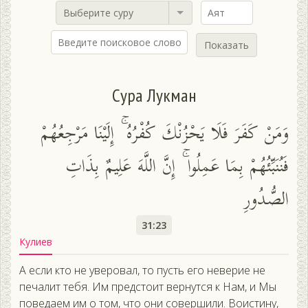
Выберите суру
Показать
Сура Лукман
وَمَنْ كَفَرَ فَلَا يَحْزُنْكَ كُفْرُهُ ۚ إِلَيْنَا مَرْجِعُهُمْ
فَنُنَبِّئُهُمْ بِمَا عَمِلُوا ۚ إِنَّ اللَّهَ عَلِيمٌ بِذَاتِ
الصُّدُورِ
31:23
Кулиев
А если кто не уверовал, то пусть его неверие не
печалит тебя. Им предстоит вернутся к Нам, и Мы
поведаем им о том, что они совершили. Воистину,