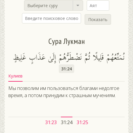
Выберите суру
Показать
Сура Лукман
نُمَتِّعُهُمْ قَلِيلًا ثُمَّ نَضْطَرُّهُمْ إِلَىٰ عَذَابٍ غَلِيظٍ
31:24
Кулиев
Мы позволим им пользоваться благами недолгое
время, а потом принудим к страшным мучениям.
31:23
31:24
31:25