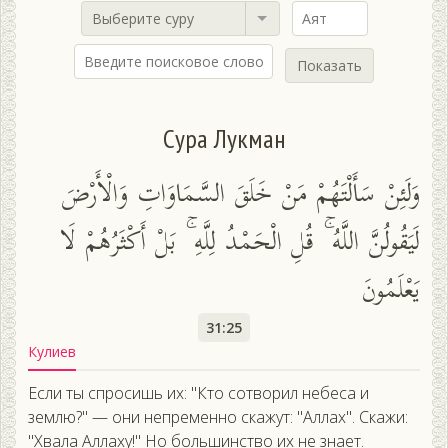
Выберите суру
Показать
Сура Лукман
وَلَئِنْ سَأَلْتَهُمْ مَنْ خَلَقَ السَّمَاوَاتِ وَالْأَرْضَ
لَيَقُولُنَّ اللَّهُ ۚ قُلِ الْحَمْدُ لِلَّهِ ۚ بَلْ أَكْثَرُهُمْ لَا
يَعْلَمُونَ
31:25
Кулиев
Если ты спросишь их: "Кто сотворил небеса и
землю?" — они непременно скажут: "Аллах". Скажи:
"Хвала Аллаху!" Но большинство их не знает.