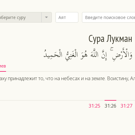
берите суру
Сура Лукман
َالْأَرْضِ ۚ إِنَّ اللَّهَ هُوَ الْغَنِيُّ الْحَمِيدُ
иев
аху принадлежит то, что на небесах и на земле. Воистину, 
31:25
31:26
31:27