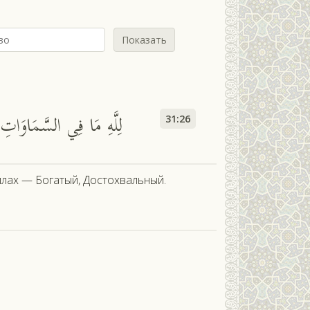
Показать
لِلَّهِ مَا فِي السَّمَاوَاتِ و
31:26
Аллах — Богатый, Достохвальный.