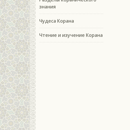
знания
Чудеса Корана
Чтение и изучение Корана