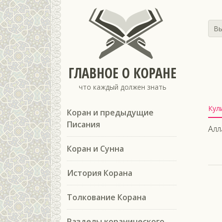
Вы
ГЛАВНОЕ О КОРАНЕ
что каждый должен знать
Кул
Коран и предыдущие
Писания
Алл
Коран и Сунна
История Корана
Толкование Корана
Разделы коранического