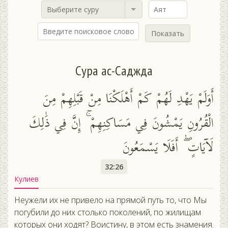
Выберите суру
Показать
Сура ас-Саджда
أَوَلَمْ يَهْدِ لَهُمْ كَمْ أَهْلَكْنَا مِنْ قَبْلِهِمْ مِنَ
الْقُرُونِ يَمْشُونَ فِي مَسَاكِنِهِمْ ۚ إِنَّ فِي ذَٰلِكَ
لَآيَاتٍ ۖ أَفَلَا يَسْمَعُونَ
32:26
Кулиев
Неужели их не привело на прямой путь то, что Мы
погубили до них столько поколений, по жилищам
которых они ходят? Воистину, в этом есть знамения.