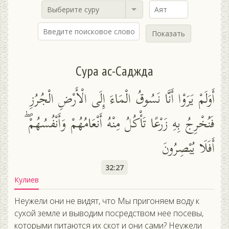
Выберите суру
Показать
Сура ас-Саджда
أَوَلَمْ يَرَوْا أَنَّا نَسُوقُ الْمَاءَ إِلَى الْأَرْضِ الْجُرُزِ
فَنُخْرِجُ بِهِ زَرْعًا تَأْكُلُ مِنْهُ أَنْعَامُهُمْ وَأَنْفُسُهُمْ ۖ
أَفَلَا يُبْصِرُونَ
32:27
Кулиев
Неужели они не видят, что Мы пригоняем воду к
сухой земле и выводим посредством нее посевы,
которыми питаются их скот и они сами? Неужели