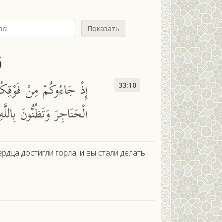
Показать
б
إِذْ جَاءُوكُمْ مِنْ فَوْقِكُم
33:10
الْحَنَاجِرَ وَتَظُنُّونَ بِاللَّهِ
ердца достигли горла, и вы стали делать