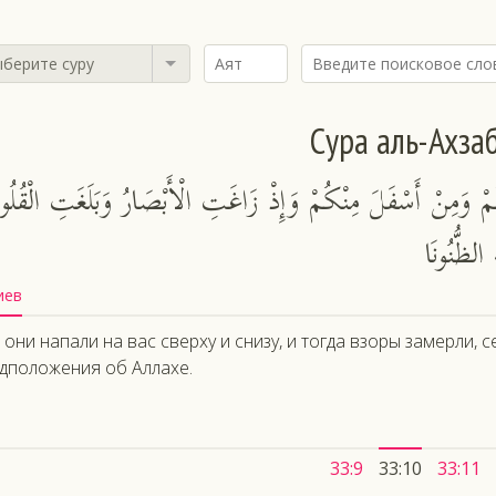
берите суру
Сура аль-Ахза
ْ وَمِنْ أَسْفَلَ مِنْكُمْ وَإِذْ زَاغَتِ الْأَبْصَارُ وَبَلَغَتِ الْقُلُ
 الظُّنُونَا
иев
 они напали на вас сверху и снизу, и тогда взоры замерли, с
дположения об Аллахе.
33:9
33:10
33:11