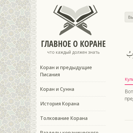
Вы
ГЛАВНОЕ О КОРАНЕ
وبُ
что каждый должен знать
Коран и предыдущие
Писания
Кул
Коран и Сунна
Вот
пре
История Корана
Толкование Корана
Разделы коранического