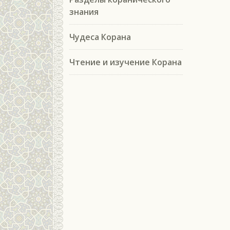
знания
Чудеса Корана
Чтение и изучение Корана