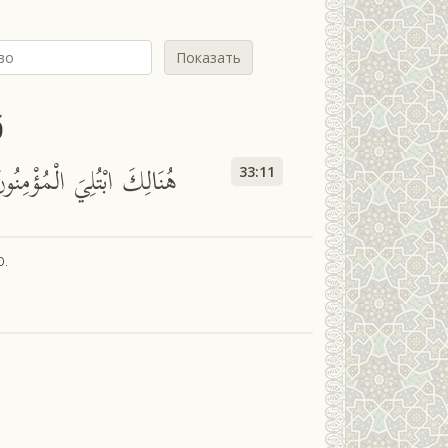
Показать
б
هُنَالِكَ ابْتُلِيَ الْمُؤْمِنُونَ
33:11
.