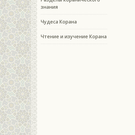
знания
Чудеса Корана
Чтение и изучение Корана