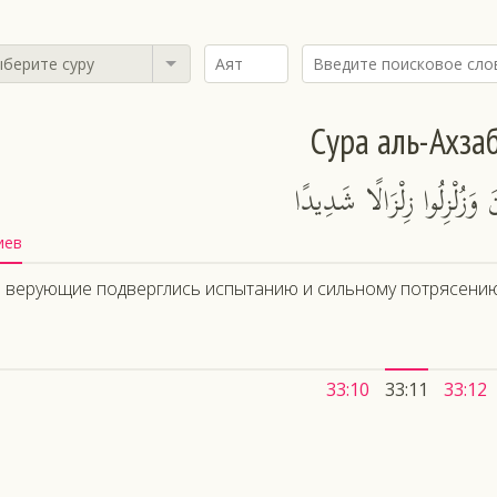
берите суру
Сура аль-Ахза
 وَزُلْزِلُوا زِلْزَالًا شَدِيدًا
иев
 верующие подверглись испытанию и сильному потрясению
33:10
33:11
33:12