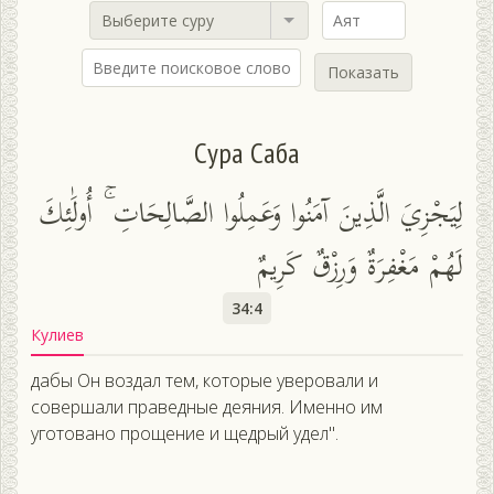
Выберите суру
Показать
Сура Саба
لِيَجْزِيَ الَّذِينَ آمَنُوا وَعَمِلُوا الصَّالِحَاتِ ۚ أُولَٰئِكَ
لَهُمْ مَغْفِرَةٌ وَرِزْقٌ كَرِيمٌ
34:4
Кулиев
дабы Он воздал тем, которые уверовали и
совершали праведные деяния. Именно им
уготовано прощение и щедрый удел".