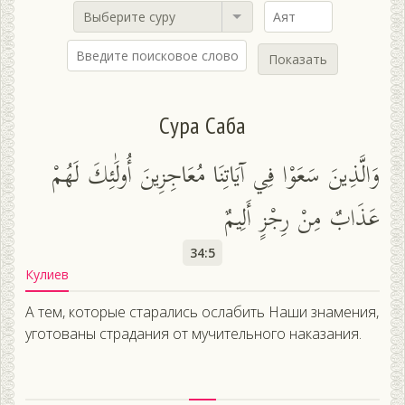
Выберите суру
Показать
Сура Саба
وَالَّذِينَ سَعَوْا فِي آيَاتِنَا مُعَاجِزِينَ أُولَٰئِكَ لَهُمْ
عَذَابٌ مِنْ رِجْزٍ أَلِيمٌ
34:5
Кулиев
А тем, которые старались ослабить Наши знамения,
уготованы страдания от мучительного наказания.