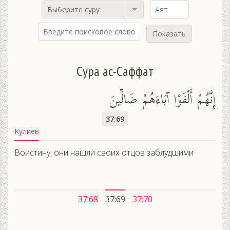
Выберите суру
Показать
Сура ас-Саффат
إِنَّهُمْ أَلْفَوْا آبَاءَهُمْ ضَالِّينَ
37:69
Кулиев
Воистину, они нашли своих отцов заблудшими
37:68
37:69
37:70