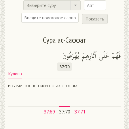
Выберите суру
Показать
Сура ас-Саффат
فَهُمْ عَلَىٰ آثَارِهِمْ يُهْرَعُونَ
37:70
Кулиев
и сами поспешили по их стопам.
37:69
37:70
37:71