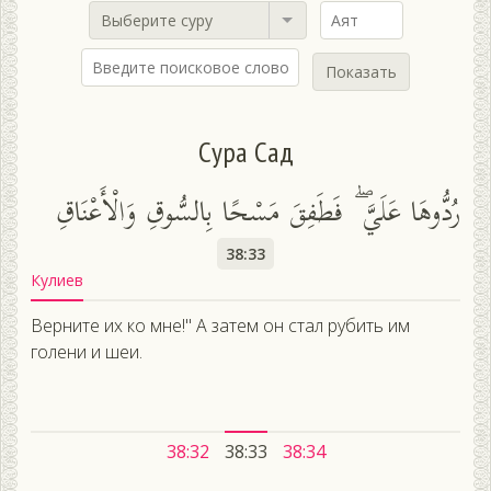
Выберите суру
Показать
Сура Сад
رُدُّوهَا عَلَيَّ ۖ فَطَفِقَ مَسْحًا بِالسُّوقِ وَالْأَعْنَاقِ
38:33
Кулиев
Верните их ко мне!" А затем он стал рубить им
голени и шеи.
38:32
38:33
38:34