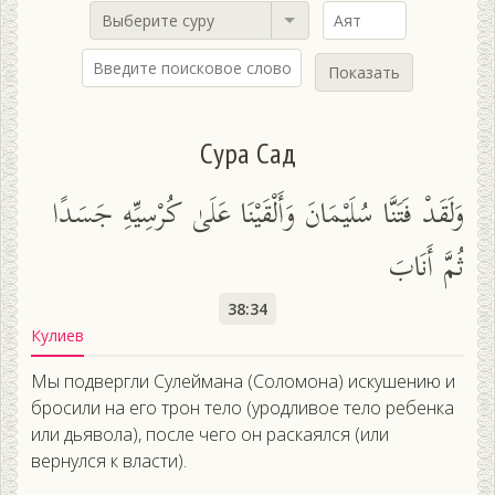
Выберите суру
Показать
Сура Сад
وَلَقَدْ فَتَنَّا سُلَيْمَانَ وَأَلْقَيْنَا عَلَىٰ كُرْسِيِّهِ جَسَدًا
ثُمَّ أَنَابَ
38:34
Кулиев
Мы подвергли Сулеймана (Соломона) искушению и
бросили на его трон тело (уродливое тело ребенка
или дьявола), после чего он раскаялся (или
вернулся к власти).