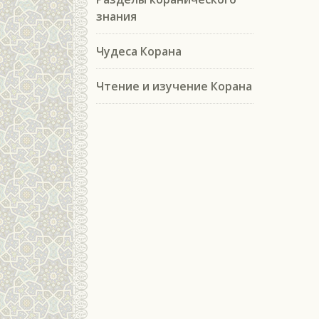
знания
Чудеса Корана
Чтение и изучение Корана