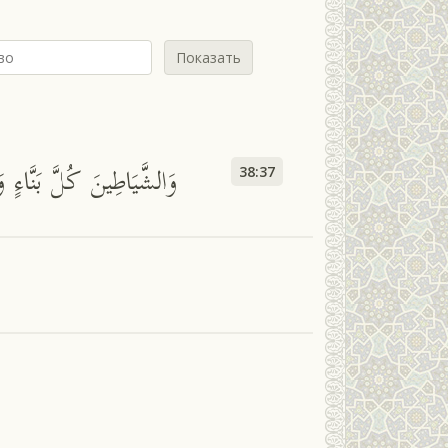
Показать
وَالشَّيَاطِينَ كُلَّ بَنَّاءٍ و
38:37