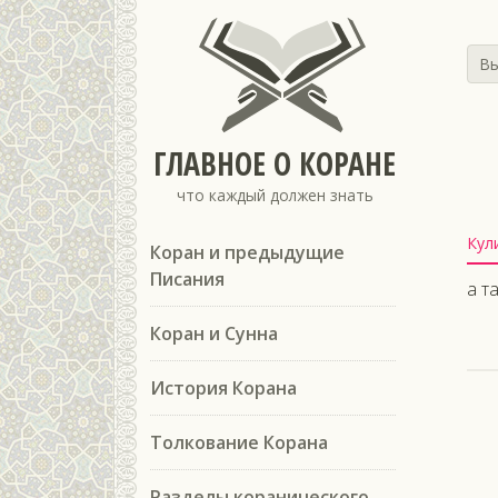
Вы
ГЛАВНОЕ О КОРАНЕ
что каждый должен знать
Кул
Коран и предыдущие
Писания
а т
Коран и Сунна
История Корана
Толкование Корана
Разделы коранического