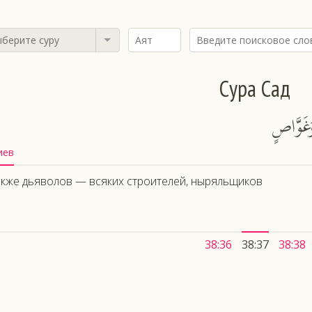
берите суру
Сура Сад
َغَوَّاصٍ
иев
акже дьяволов — всяких строителей, ныряльщиков
38:36
38:37
38:38